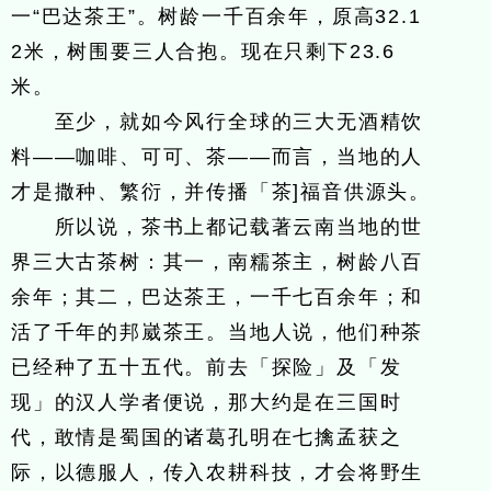
一“巴达茶王”。树龄一千百余年，原高32.1
2米，树围要三人合抱。现在只剩下23.6
米。
至少，就如今风行全球的三大无酒精饮
料——咖啡、可可、茶——而言，当地的人
才是撒种、繁衍，并传播「茶]福音供源头。
所以说，茶书上都记载著云南当地的世
界三大古茶树：其一，南糯茶主，树龄八百
余年；其二，巴达茶王，一千七百余年；和
活了千年的邦崴茶王。当地人说，他们种茶
已经种了五十五代。前去「探险」及「发
现」的汉人学者便说，那大约是在三国时
代，敢情是蜀国的诸葛孔明在七擒孟获之
际，以德服人，传入农耕科技，才会将野生