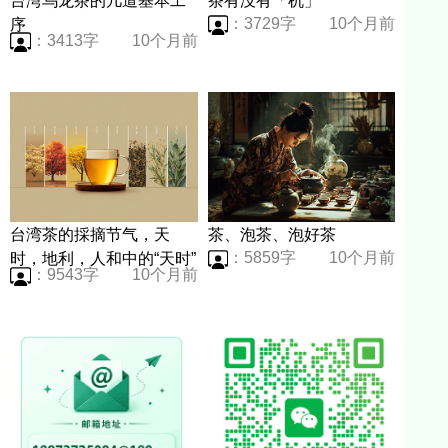
台湾乌龙茶的几道基本工
茶有没有「机」
：3729字
10个月前
序
：3413字
10个月前
台湾茶的採摘节气，天
茶、泡茶、泡好茶
：5859字
10个月前
时，地利，人和中的“天时”
：9543字
10个月前