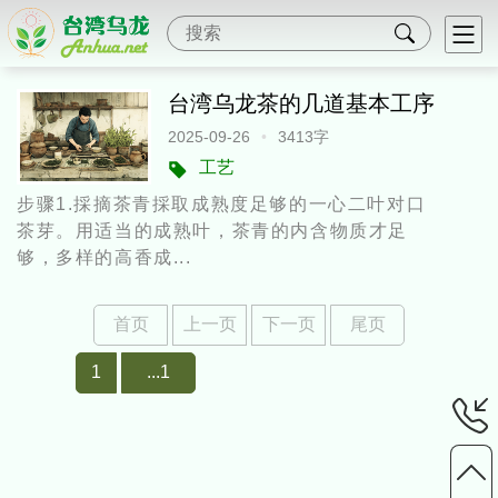
台湾乌龙茶的几道基本工序
2025-09-26
•
3413字
工艺
步骤1.採摘茶青採取成熟度足够的一心二叶对口
茶芽。用适当的成熟叶，茶青的内含物质才足
够，多样的高香成...
首页
上一页
下一页
尾页
1
...1